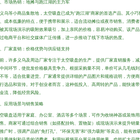
、市场热销：地摊与跑江湖的主力军
义乌等小商品集散地，太空吸盘已成为“跑江湖”商家的首选产品。其小巧
、成本低廉的特点，便于携带和展示，适合流动摊位或夜市销售。消费者
被其现场演示的吸附效果吸引，加上亲民的价格，容易冲动购买。该产品
过电商平台和社交媒体广泛传播，进一步推动了线下市场的热度。
、厂家直销：价格优势与供应链支持
前，许多义乌及周边厂家专注于太空吸盘的生产，提供厂家直销服务，减
中间环节，使批发价格极具竞争力。根据采购量不同，单价可从几毛钱到
不等，适合批量进货。厂家通常提供详细的产品图片和规格说明，方便商
行选品和宣传。对于创业者而言，这种低投入、高周转的产品，能快速带
金流，降低经营风险。
、应用场景与销售策略
空吸盘适用于家庭、办公室、酒店等多个场景，可作为收纳神器或装饰用
售。商家可通过组合销售（如搭配挂钩、置物架）或现场演示来提升销量
推广时，强调产品的“免打孔”、“环保无害”和“强力吸附”等卖点，能有效
注重便利和品质的消费者。利用短视频平台展示使用效果，也能扩大品牌