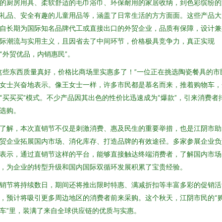
的厨房用具、柔软舒适的毛巾浴巾、环保耐用的家居收纳，到色彩缤纷的
礼品、安全有趣的儿童用品等，涵盖了日常生活的方方面面。这些产品大
自长期为国际知名品牌代工或直接出口的外贸企业，品质有保障，设计兼
际潮流与实用主义，且因省去了中间环节，价格极具竞争力，真正实现
“外贸优品，内销惠民”。
这些东西质量真好，价格比商场里实惠多了！”一位正在挑选陶瓷餐具的市
女士兴奋地表示。像王女士一样，许多市民都是慕名而来，推着购物车，
“买买买”模式。不少产品因其出色的性价比迅速成为“爆款”，引来消费者
选购。
了解，本次直销节不仅是刺激消费、惠及民生的重要举措，也是江阴市助
贸企业拓展国内市场、消化库存、打造品牌的有效途径。多家参展企业负
表示，通过直销节这样的平台，能够直接触达终端消费者，了解国内市场
，为企业的转型升级和国内国际双循环发展积累了宝贵经验。
销节将持续数日，期间还将推出限时特惠、满减折扣等丰富多彩的促销活
，预计将吸引更多周边地区的消费者前来采购。这个秋天，江阴市民的“
车”里，装满了来自全球供应链的优质与实惠。