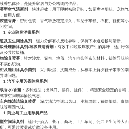
续香氛体验，是提升家居与办公格调的佳品。
雾型空气清新剂
：快速起效，用于即时祛除异味，如厨房油烟味、宠物气
，使用方便。
胶型香膏
：密封包装，香气释放稳定持久，常见于车载、衣柜、鞋柜等小
闭空间。
专业除臭消毒系列
道及卫生间除臭剂
：强力分解有机废物异味，保持下水道通畅与清新。
圾处理器除臭剂/垃圾袋清香剂
：有效中和垃圾腐败产生的异味，适用于
及公共垃圾桶。
物除臭喷雾
：针对沙发、窗帘、地毯、汽车内饰等布艺材料，祛除异味的
不损伤织物。
柜及鞋用除臭杀菌剂
：采用吸湿、抗菌成分，从根本上解决鞋子带来的潮
异味问题。
汽车专用芳香除臭系列
载香水/香薰
：多种造型（出风口、摆件、挂件），精选安全稳定的香精
驾乘空间增添愉悦气息。
车内饰清洁除臭喷雾
：深度清洁空调出风口、座椅缝隙，祛除烟味、食物
味等顽固气味。
商业与工业用除臭产品
型空间除臭剂
：适用于酒店、餐厅、商场、工厂车间、公共卫生间等大面
所，可通过喷雾或扩散设备使用。