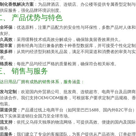
制化香氛解决方案
：为品牌酒店、连锁店、办公楼等提供专属香型定制与
供应服务，强化品牌环境识别度。
二、 产品优势与特色
全环保
：优选原料，注重产品配方的安全性与环保性，多数产品对人体和
友好。
久高效
：采用缓释技术或高效分解成分，确保除臭留香效果持久。
型丰富
：拥有经典与流行兼备的数十种香型数据库，并可接受个性化定制
装多样
：从简约经济型到精美礼品装，满足不同渠道和消费者的审美与实
求。
格质检
：每批产品均经过严格的质量检测，确保符合相关标准。
三、 销售与服务
达日用品厂拥有成熟的销售体系，服务涵盖：
发与定制
：欢迎国内外贸易公司、批发商、连锁超市、电商平台及品牌商
洽谈合作。我们支持OEM/ODM服务，可根据客户要求定制产品规格、
包装。
渠道供货
：产品通过线上电商平台（如阿里巴巴1688、国内外B2C平台
线下实体渠道销往全国乃至全球市场。
流支持
：依托义乌得天独厚的物流网络，可提供高效、便捷的国内及国际
服务。
后服务
：我们建立了专业的客服团队，为客户提供从产品咨询、订单处理