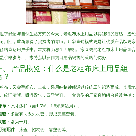
追求舒适与自然生活方式的今天，老粗布床上用品以其独特的质感、透气
耐用性，重新赢得了消费者的青睐。厂家直销模式更是让优质产品以更亲
价格直达用户手中。本文将为您全面解析厂家直销的老粗布床上用品组合
盖价格参考、厂家特点以及作为日用品销售的策略与优势。
一、 产品概览：什么是老粗布床上用品组
合？
粗布，又称手织布、土布，采用纯棉纱线通过传统工艺织造而成。其质地
、纹理清晰、吸湿透气，四季皆宜。一套典型的厂家直销组合通常包括：
床单
：尺寸多样（如1.5米、1.8米床适用）。
被套
：多配有同系列枕套，形成完整套装。
枕套
：常为一对。
可选配件
：床盖、抱枕套、靠垫套等。