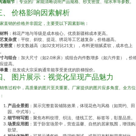
沟通细节
：专业的厂家能清晰说明产品规格、纱支密度、缩水率等参数。
三、 价格影响因素解析
家直销的价格并非固定，主要受以下因素影响：
材料
：棉花产地与等级是成本核心。优质新疆棉成本更高。
艺复杂度
：平纹、斜纹、提花、绣花等工艺越复杂，价格越高。
支密度
：纱支数越高（如32支对比21支），布料更细腻柔软，成本也上
。
寸与组合
：加大尺寸（如2.0米床）或组合内件数增多（如六件套），价
应提高。
单量
：批发或大宗采购通常能享受更优的阶梯报价。
四、 图片展示：视觉化呈现产品魅力
销售过程中，高质量的图片至关重要。厂家提供的图片应多角度、全方位
：
产品全景图
：展示完整套装铺陈效果，体现花色与风格（如简约、田
园、中式等）。
细节特写图
：聚焦布料纹理、织法、缝线工艺、标签等，彰显品质。
场景应用图
：置于卧室场景中，营造温馨、自然的居家氛围，增强购
欲望。
对比体验图
：可展示透气性、吸湿性测试，或新旧布料耐用度对比。