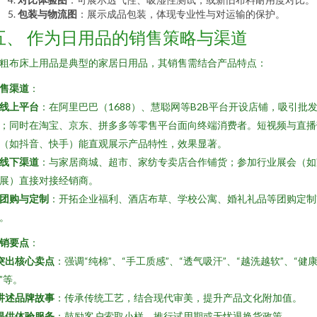
包装与物流图
：展示成品包装，体现专业性与对运输的保护。
五、 作为日用品的销售策略与渠道
粗布床上用品是典型的家居日用品，其销售需结合产品特点：
售渠道
：
线上平台
：在阿里巴巴（1688）、慧聪网等B2B平台开设店铺，吸引批
；同时在淘宝、京东、拼多多等零售平台面向终端消费者。短视频与直播
（如抖音、快手）能直观展示产品特性，效果显著。
线下渠道
：与家居商城、超市、家纺专卖店合作铺货；参加行业展会（如
展）直接对接经销商。
团购与定制
：开拓企业福利、酒店布草、学校公寓、婚礼礼品等团购定制
。
销要点
：
突出核心卖点
：强调“纯棉”、“手工质感”、“透气吸汗”、“越洗越软”、“健
”等。
讲述品牌故事
：传承传统工艺，结合现代审美，提升产品文化附加值。
提供体验服务
：鼓励客户索取小样，推行试用期或无忧退换货政策。