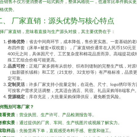
合销售不仅方便消费者一站式购齐，整体风格统一，也通常比单件购买更
格优势。
二、 厂家直销：源头优势与核心特点
择厂家直销，意味着直接与生产源头对接，其主要优势在于：
价格优势
：省去中间商环节，成本降低，售价更实惠。一套基础的老
布四件套（床单+被套+双枕套），厂家直销价通常在人民币150元至
400元之间，具体因尺寸、工艺复杂度和棉花品质而异。高端提花或
殊工艺组合价格可能更高。
品质可控
：正规厂家多拥有从纺纱、织布到缝制的完整生产线，对原
（如新疆长绒棉）和工艺（21支纱、32支纱等）有严格标准，品质
定可靠。
定制灵活
：许多厂家支持小批量定制，在花色、尺寸、logo绣印等方
可按客户需求灵活调整，尤其适合酒店、民宿、礼品采购等B端客户
货源稳定
：库存充足，大批量采购保障供应，避免断货风险。
何甄别可靠厂家？
查看资质
：营业执照、生产许可、产品检测报告等。
考察实景
：通过提供的厂房、车间、生产线图片或视频了解实力。
索取样品
：先验货再下单，直观感受布料手感、密度和做工。